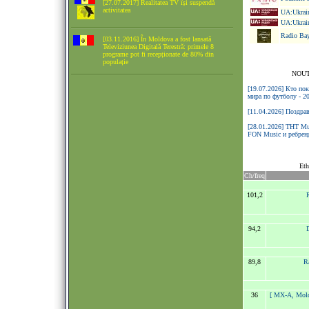
[27.07.2017] Realitatea TV își suspendă
activitatea
UA:Ukrain
UA:Ukrain
Radio Bay
[03.11.2016] În Moldova a fost lansată
Televiziunea Digitală Terestră: primele 8
programe pot fi recepționate de 80% din
populație
NOUT
[19.07.2026] Кто по
мира по футболу - 2
[11.04.2026] Поздра
[28.01.2026] ТНТ Mu
FON Music и ребренд
Eth
Ch/freq
101,2
94,2
89,8
R
36
[ MX-A, Mol