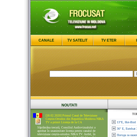
CANALE
TV SATELIT
TV ETER
NOUTATI
TO
[18.02.2020] Primul Canal de Televiziune
Creștin-Ortodox din Republica Moldova NIKA
TV a primit Licența de la CA
13°E, Hot-Bird
Săptămâna trecută, Consiliul Audiovizualului a
36° E, Eutelsat
aprobat în unanimitate licența pentru canalul de
televiziune creștin-ortodox NIKA TV. Astfel, în
Погода за окно