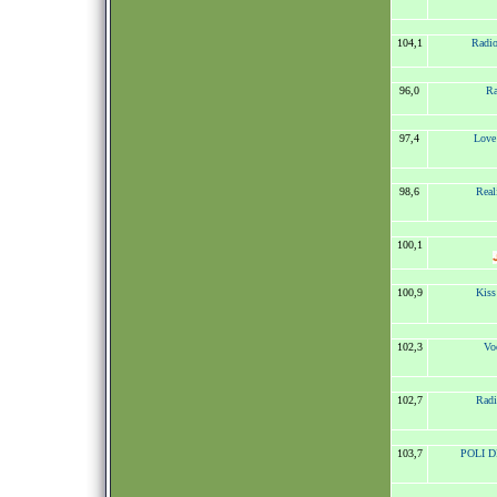
104,1
Radio
96,0
Ra
97,4
Love
98,6
Real
100,1
100,9
Kis
102,3
Vo
102,7
Radi
103,7
POLI DI