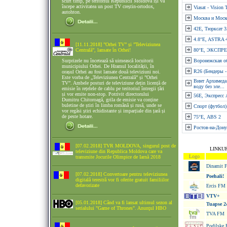
scurt timp, pe teritoriul Republicii Moldova își va
începe activitatea un post TV creștin-ortodox,
Viasat - Vision 
autohton.
Москва и Моск
42E, Тюрксат 
4.8°E, ASTRA 4
[11.11.2018] ”Orhei TV” și ”Televiziunea
Centrală”, lansate în Orhei!
80°E, ЭКСПР
Surprizele nu încetează să uimească locuitorii
Воронежская о
municipiului Orhei. De Hramul localității, în
R26 (Бендеры 
orașul Orhei au fost lansate două televiziuni noi.
Este vorba de „Televiziunea Centrală” și ”Orhei
Винт Архимеда:
TV”. Ambele posturi de televiziune dețin licență de
воду без эле...
emisie în rețelele de cablu pe teritoriul întregii țări
și vor emite non-stop. Potrivit directorului
56E, Экспресс 
Dumitru Chitoroagă, grila de emisie va conține
buletine de știri în limba română și rusă, unde se
Спорт (футбол)
vor regăsi știri echidistante și imparțiale din țară și
de peste hotare.
75°Е, ABS 2
Ростов-на-Дону
[07.02.2018] TVR MOLDOVA, singurul post de
LINKUR
televiziune din Republica Moldova care va
Logo
transmite Jocurile Olimpice de Iarnă 2018
Dinamit 
[07.02.2018] Convertoare pentru televiziunea
Poehali!
digitală terestră vor fi oferite gratuit familiilor
defavorizate
Ercis FM
VTV+
[05.01.2018] Când va fi lansat ultimul sezon al
Tuapse 2
serialului "Game of Thrones". Anunţul HBO
TVA FM
Podilske 