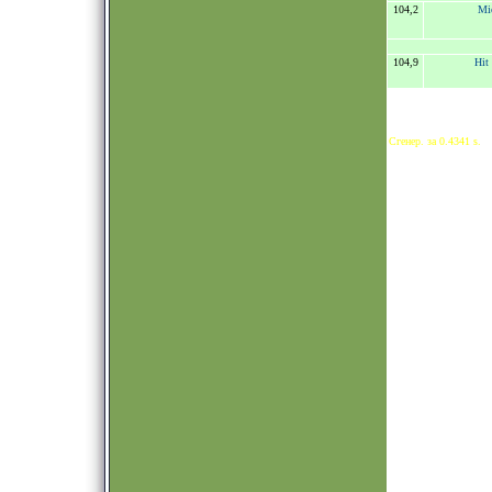
104,2
Mic
104,9
Hit
Сгенер. за 0.4341 s.