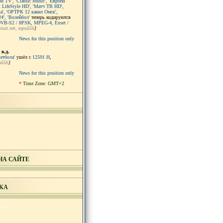
d TV', 'Classic Music', 'Европа
 LifeStyle HD', 'Матч ТВ HD',
а', 'ОРТРК 12 канал Oмск',
24', 'Волейбол'
теперь кодируются
 DVB-S2 / 8PSK, MPEG-4, Exset /
osat.net
, юрий56
]
News for this position only
 в.д.
етбола'
ушёл с
12591 H
,
ий56
]
News for this position only
*
Time Zone: GMT+2
НА САЙТЕ
КА
74 s.