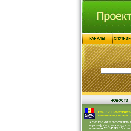
КАНАЛЫ
СПУТНИК
НОВОСТИ
[19.07.2026] Кто покажет 
чемпионата мира по футбол
В Молдове матчи предстоящего ч
мира по футболу можно будет смо
телеканалах WE SPORT TV и Jurn