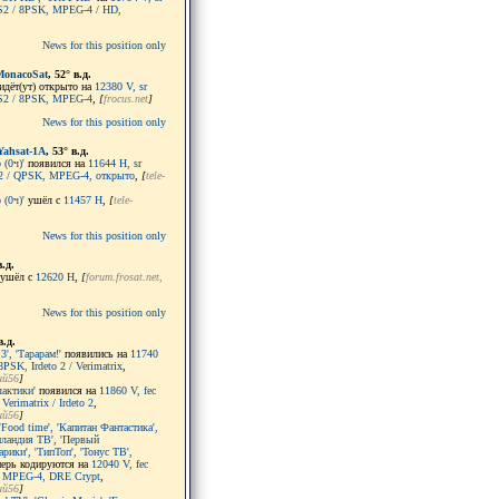
-S2 / 8PSK, MPEG-4 / HD,
News for this position only
MonacoSat
, 52° в.д.
идёт(ут) открыто на
12380 V, sr
-S2 / 8PSK, MPEG-4
,
[
frocus.net
]
News for this position only
Yahsat-1A
, 53° в.д.
(0ч)'
появился на
11644 H, sr
S2 / QPSK, MPEG-4, открыто
,
[
tele-
(0ч)'
ушёл с
11457 H
,
[
tele-
News for this position only
в.д.
ушёл с
12620 H
,
[
forum.frosat.net
,
News for this position only
в.д.
3', 'Тарарам!'
появились на
11740
8PSK, Irdeto 2 / Verimatrix
,
ий56
]
лактики'
появился на
11860 V, fec
erimatrix / Irdeto 2
,
ий56
]
'Food time', 'Капитан Фантастика',
иландия ТВ', 'Первый
рики', 'ТипТоп', 'Тонус ТВ',
ерь кодируются на
12040 V, fec
, MPEG-4, DRE Crypt
,
ий56
]