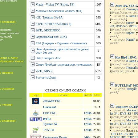
мого важного
Viasat - Vision TV (Sirius, 5E)
1267
Astra 4A, SES-5
'Розпакуй
[01.08.26]
Москва и Московская область (DX)
46
[
forum.frosat.net
, mc
'5 канал 
[01.08.26]
42E, Тюрксат 3A-6А
365
[
tele-sat.info
]
с весенними
'super+'
п
[28.07.26]
4.8°E, ASTRA 4A (Sirius 4)
5102
2/3, DVB-S2 / 8PSK,
[
forum.frosat.net
, yor
весенними
80°E, ЭКСПРЕСС
370
'super+'
у
ятных новостей
[25.07.26]
yorick
]
ожностей,
Воронежская обл. (DX)
89
'Надия'
у
ус!
[01.07.26]
yorick
]
R26 (Бендеры - Каушаны - Чимишлия)
389
Винт Архимеда: простой способ поднять
2
воду без эле...
Hot Bird 13F/G
,
ъявил о смене
56E, Экспресс АТ2
930
'8 канал
ебрендинге канала
[07.07.26]
[
forum.frosat.net
, yor
Спорт (футбол) на молдавских телеканалах.
15
'Первый 
[03.07.26]
75°Е, ABS 2
5522
[
frocus.net
, yorick
]
 с зимними
Ростов-на-Дону
42
EUTELSAT 36C
с осенними
'Танцуй!'
[01.07.26]
СВЕЖИЕ ON-LINE ССЫЛКИ
yorick
]
Logo
Service
Bitrate
Added
Динамит FM
01.04
с летними
Тюрксат 3A/4A/
Поехали!
16.11
'Москва 2
[03.08.26]
Ercis FM
128kb
30.01
fec 3/4, DVB-S2 / 8
[
forum.frosat.net
, yor
ВТВ+
128kb
29.06
'Москва 2
с весенними
[03.08.26]
fec 3/4, DVB-S2 / 8
Туапсе 24
128kb
22.06
[
forum.frosat.net
, yor
TVA FM
128kb
24.05
Пакет с 
[19.07.26]
'TRT COCUK HD', 'TR
Подольское Радио
64kb
24.05
MUZIK HD', 'TRT SP