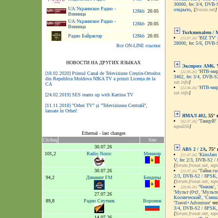
30000, fec 3/4, DVB
UA:Украинское Радио -
открыто
,
[
frocus.net
]
128kb
20.05
Винница
UA:Украинское Радио -
128kb
20.05
Винница
Turkmenalem / 
Радио Байрактар
128kb
20.05
'BIZ TV'
[13.07.26]
28000, fec 5/6, DVB
Все ON-LINE ссылки
НОВОСТИ НА ДРУГИХ ЯЗЫКАХ
Экспресс AM6, 
'НТВ-мир 
[22.06.26]
[18.02.2020] Primul Canal de Televiziune Creștin-Ortodox
3462, fec 3/4, DVB-
din Republica Moldova NIKA TV a primit Licența de la
sat.info
]
CA
'НТВ-мир 
[22.06.26]
sat.info
]
[24.02.2019] SES teams up with Kartina TV
[11.11.2018] ”Orhei TV” și ”Televiziunea Centrală”,
lansate în Orhei!
ЯМАЛ 402
, 55° 
'Танцуй!'
[02.07.26]
юрий56
]
Ethernal - last changes
Ch/freq
Site
30.07.26
ABS 2 / 2A
, 75° 
101,2
Radio Noroc
Минжир
'KinoJam 
[21.07.26]
V, fec 2/3, DVB-S2 / 
[
forum.frosat.net
, юр
30.07.26
'Тайна га
[21.07.26]
2/3, DVB-S2 / 8PSK, V
94,2
Динамит FM
Бендеры
[
forum.frosat.net
, юр
'Чижик', 
[20.06.26]
'Мульт (0ч)', 'Мульт
27.07.26
Космический', 'Смеша
89,8
Радио Спутник
Воронеж
'Travel+Adventure'
теп
3/4, DVB-S2 / 8PSK
[
forum.frosat.net
, юр
14.07.26