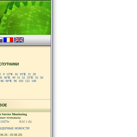
СПУТНИКИ
E
9
13
°E
16
19
°E
21
28
45
46
°E
49
51
52
53
°E
55
56
86
90
°E
96
103
122
140
ВОЕ
te Service Monitoring
вые телеканалы
11675v
RAI 1 ($)
НДЕРНЫЕ НОВОСТИ
.06.26 - 03.08.26]