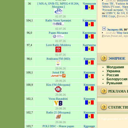
'Bollywoo
[20.06.26]
36
[ MX-A, DVB-T2, MPEG-4 H.264,
Чимишлия
Плюс ТВ', 'Fashion &
Молдова ]
'MMA-TV.com', 'Наук
'Русский экстрим', 'Т
на
11980 V, fec 3/4,
DRE Crypt
,
[
forum.fr
02.07.26
104,1
Radio Vocea Speranței
Карпинены
02.07.26
Экспресс-80
, 80°
96,0
Радио Молдова
Карпинены
'Мир баск
[11.07.26]
[
forum.frosat.net
, юр
02.07.26
97,4
Love Radio Moldova
Хынчешты
02.07.26
ЭФИРНОЕ
98,6
Realitatea FM (MD)
Кишинев
Молдавия
29.06.26
Украина
100,1
Jurnal FM
Кишинев
Россия
Белоруссия
29.06.26
Румыния
100,9
Kiss FM (Молдова)
Кишинев
РЕКЛАМА 
29.06.26
102,3
Vocea Basarabiei
Кишинев
СТАТИСТИ
29.06.26
102,7
Radio 21 (Молдова)
Кишинев
>> Page generated in 0.08
29.06.26
103,7
POLI DISC - Новое радио
Кишинев