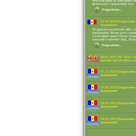
получили права на трансляцию са
футбольного соревнования года.
[11.04.2026] Поздравление 
праздниками!
Поздравляю посетителей сайта с 
праздниками! Желаю удачи и при
в ближайшее время! Новых возм
открытий и терпения! Ваш, Фрок
[28.01.2026] ТНТ Music об
названия на FON Music и р
[15.12.2025] Поздравление
праздниками!
[31.08.2025] Поздравление 
праздниками!
[29.05.2025] Поздравление 
праздниками!
[28.02.2025] Поздравление 
праздниками!