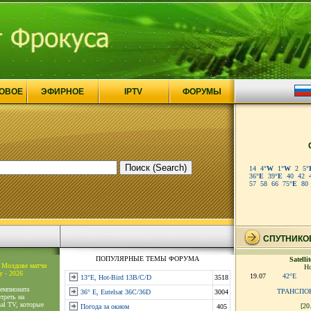
ОВОЕ
ЭФИРНОЕ
IPTV
ФОРУМЫ
14
4
°W
1
°W
2
5
°
36
°E
39
°E
40
42
57
58
66
75
°E
80
СПУТНИКО
ПОПУЛЯРНЫЕ ТЕМЫ ФОРУМА
Satelli
в Молдове матчи
Но
у - 2026
19.07
42°E
13°E, Hot-Bird 13B/C/D
3518
емпионата
ТРАНСПО
36° E, Eutelsat 36C/36D
3004
треть на
al TV, которые
[20
Погода за окном
405