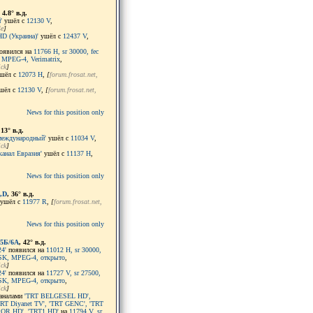
, 4.8° в.д.
'
ушёл с
12130 V
,
4e
]
HD (Украина)'
ушёл с
12437 V
,
оявился на
11766 H, sr 30000, fec
 MPEG-4, Verimatrix
,
ick
]
шёл с
12073 H
,
[
forum.frosat.net
,
шёл с
12130 V
,
[
forum.frosat.net
,
News for this position only
 13° в.д.
 международный'
ушёл с
11034 V
,
ick
]
канал Евразия'
ушёл с
11137 H
,
News for this position only
,D
, 36° в.д.
ушёл с
11977 R
,
[
forum.frosat.net
,
News for this position only
5Б/6A
, 42° в.д.
4'
появился на
11012 H, sr 30000,
PSK, MPEG-4, открыто
,
ick
]
4'
появился на
11727 V, sr 27500,
PSK, MPEG-4, открыто
,
ick
]
каналами
'TRT BELGESEL HD',
T Diyanet TV', 'TRT GENC', 'TRT
OR HD', 'TRT1 HD'
на
11794 V, sr