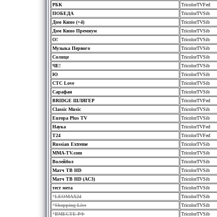
РБК
TricolorTVFed
ПОБЕДА
TricolorTVSib
Дом Кино (+4)
TricolorTVSib
Дом Кино Премиум
TricolorTVSib
О!
TricolorTVSib
Музыка Первого
TricolorTVSib
Солнце
TricolorTVSib
ЧЕ!
TricolorTVSib
Ю
TricolorTVSib
СТС Love
TricolorTVSib
Сарафан
TricolorTVSib
BRIDGE ШЛЯГЕР
TricolorTVFed
Classic Music
TricolorTVSib
Europa Plus TV
TricolorTVSib
Наука
TricolorTVFed
Т24
TricolorTVFed
Russian Extreme
TricolorTVSib
MMA-TV.com
TricolorTVSib
Волейбол
TricolorTVSib
Матч ТВ HD
TricolorTVSib
Матч ТВ HD (AC3)
TricolorTVSib
тест мета
TricolorTVSib
*
LEOMAX24
TricolorTVSib
*
Shopping Live
TricolorTVSib
*
ВМЕСТЕ-РФ
TricolorTVSib