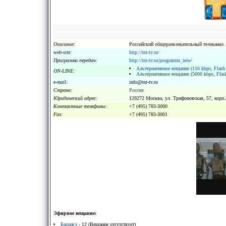
Описание:
Российский общеразвлекательный телеканал.
web-site:
http://tnt-tv.ru/
Программа передач:
http://tnt-tv.ru/programm_new/
Альтернативное вещание (116 kbps, Flash 
ON-LINE:
Альтернативное вещание (5000 kbps, Flash
e-mail:
info@tnt-tv.ru
Страна:
Россия
Юридический адрес:
129272 Москва, ул. Трифоновская, 57, корп.
Kонтактные телефоны:
+7 (495) 783-3000
Fax:
+7 (495) 783-3001
Эфирное вещание:
Барнаул
- 12 (Вещание отсутствует)