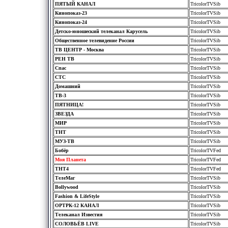
ПЯТЫЙ КАНАЛ
TricolorTVSib
Кинопоказ-23
TricolorTVSib
Кинопоказ-24
TricolorTVSib
Детско-юношеский телеканал Карусель
TricolorTVSib
Общественное телевидение России
TricolorTVSib
ТВ ЦЕНТР - Москва
TricolorTVSib
РЕН ТВ
TricolorTVSib
Спас
TricolorTVSib
СТС
TricolorTVSib
Домашний
TricolorTVSib
ТВ-3
TricolorTVSib
ПЯТНИЦА!
TricolorTVSib
ЗВЕЗДА
TricolorTVSib
МИР
TricolorTVSib
ТНТ
TricolorTVSib
МУЗ-ТВ
TricolorTVSib
Бобёр
TricolorTVFed
Моя Планета
TricolorTVFed
ТНТ4
TricolorTVFed
ТелеМаг
TricolorTVSib
Bollywood
TricolorTVSib
Fashion & LifeStyle
TricolorTVSib
ОРТРК-12 КАНАЛ
TricolorTVSib
Телеканал Известия
TricolorTVSib
СОЛОВЬЁВ LIVE
TricolorTVSib