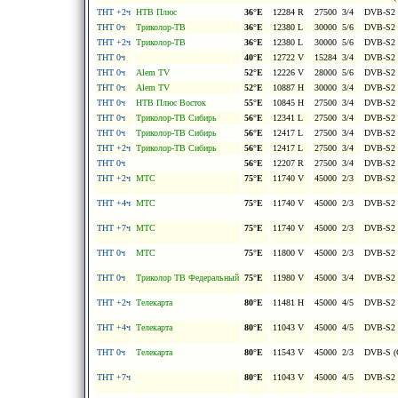
ТНТ +2ч
НТВ Плюс
36°E
12284 R
27500
3/4
DVB-S2 
ТНТ 0ч
Триколор-ТВ
36°E
12380 L
30000
5/6
DVB-S2 
ТНТ +2ч
Триколор-ТВ
36°E
12380 L
30000
5/6
DVB-S2 
ТНТ 0ч
40°E
12722 V
15284
3/4
DVB-S2 
ТНТ 0ч
Alem TV
52°E
12226 V
28000
5/6
DVB-S2 
ТНТ 0ч
Alem TV
52°E
10887 H
30000
3/4
DVB-S2 
ТНТ 0ч
НТВ Плюс Восток
55°E
10845 H
27500
3/4
DVB-S2 
ТНТ 0ч
Триколор-ТВ Сибирь
56°E
12341 L
27500
3/4
DVB-S2 
ТНТ 0ч
Триколор-ТВ Сибирь
56°E
12417 L
27500
3/4
DVB-S2 
ТНТ +2ч
Триколор-ТВ Сибирь
56°E
12417 L
27500
3/4
DVB-S2 
ТНТ 0ч
56°E
12207 R
27500
3/4
DVB-S2 
ТНТ +2ч
МТС
75°E
11740 V
45000
2/3
DVB-S2 
ТНТ +4ч
МТС
75°E
11740 V
45000
2/3
DVB-S2 
ТНТ +7ч
МТС
75°E
11740 V
45000
2/3
DVB-S2 
ТНТ 0ч
МТС
75°E
11800 V
45000
2/3
DVB-S2 
ТНТ 0ч
Триколор ТВ Федеральный
75°E
11980 V
45000
3/4
DVB-S2 
ТНТ +2ч
Телекарта
80°E
11481 H
45000
4/5
DVB-S2 
ТНТ +4ч
Телекарта
80°E
11043 V
45000
4/5
DVB-S2 
ТНТ 0ч
Телекарта
80°E
11543 V
45000
2/3
DVB-S (
ТНТ +7ч
80°E
11043 V
45000
4/5
DVB-S2 