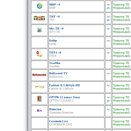
МИР +4
-w-
Триколор ТВ
МИР
-pr-
Федеральный,
ТНТ +0
-w-
Триколор ТВ
ТНТ
-pr-
Федеральный,
Муз ТВ +0
-w-
Триколор ТВ
МУЗ-ТВ
Федеральный,
Бобёр
-w-
Триколор ТВ
Бобёр
Федеральный,
ТНТ4 +0
-w-
Триколор ТВ
ТНТ4
Федеральный,
ТелеМаг
Триколор ТВ
ТелеМаг
Федеральный,
Bollywood TV
-w-
Триколор ТВ
Bollywood
Федеральный,
Fashion & LifeStyle HD
-w-
Триколор ТВ
Fashion & LifeStyle
Федеральный,
ОРТРК 12 канал Oмск
-w-
Триколор ТВ
ОРТРК-12 КАНАЛ
-pr-
Федеральный,
Известия
-w-
Триколор ТВ
Телеканал Известия
Федеральный,
Соловьёв Live
Триколор ТВ
СОЛОВЬЁВ LIVE
Федеральный,