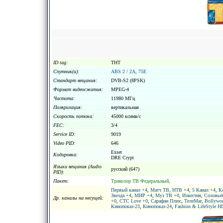
ID tag:
ТНТ
Спутник(и):
ABS 2 / 2A, 75E
Стандарт вещания:
DVB-S2 (8PSK)
Формат видеосжатия:
MPEG-4
Частота:
11980 МГц
Поляризация:
вертикальная
Скорость потока:
45000 ксимв/с
FEC:
3/4
Service ID:
9019
Video PID:
646
Exset
Кодировка
:
DRE Crypt
Языки вещания (Audio
русский (647)
PID)
:
Пакет:
Триколор ТВ Федеральный,
Первый канал +4
,
Матч ТВ
,
НТВ +4
,
5 Канал +4
,
К
Звезда +4
,
МИР +4
,
Муз ТВ +0
,
Известия
,
Соловьё
Др. каналы на несущей:
+0
,
СТС Love +0
,
Сарафан Плюс
,
ТелеМаг
,
Bollywo
Кинопоказ-23
,
Кинопоказ-24
,
Fashion & LifeStyle H