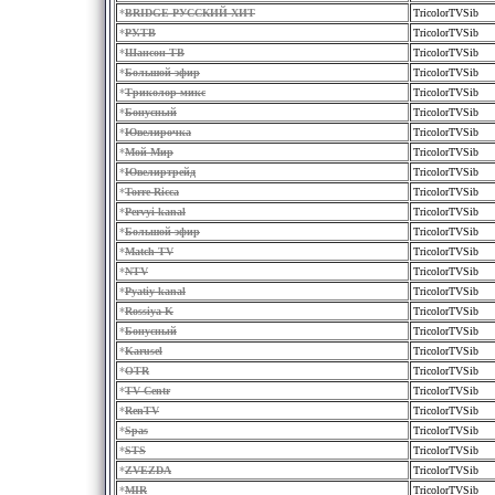
*
BRIDGE РУССКИЙ ХИТ
TricolorTVSib
*
РУ.ТВ
TricolorTVSib
*
Шансон ТВ
TricolorTVSib
*
Большой эфир
TricolorTVSib
*
Триколор микс
TricolorTVSib
*
Бонусный
TricolorTVSib
*
Ювелирочка
TricolorTVSib
*
Мой Мир
TricolorTVSib
*
Ювелиртрейд
TricolorTVSib
*
Torre Ricca
TricolorTVSib
*
Pervyi kanal
TricolorTVSib
*
Большой эфир
TricolorTVSib
*
Match TV
TricolorTVSib
*
NTV
TricolorTVSib
*
Pyatiy kanal
TricolorTVSib
*
Rossiya K
TricolorTVSib
*
Бонусный
TricolorTVSib
*
Karusel
TricolorTVSib
*
OTR
TricolorTVSib
*
TV Centr
TricolorTVSib
*
RenTV
TricolorTVSib
*
Spas
TricolorTVSib
*
STS
TricolorTVSib
*
ZVEZDA
TricolorTVSib
*
MIR
TricolorTVSib