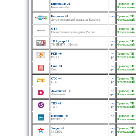
Кинопоказ-24
Триколор ТВ
Кинопоказ-24
Федеральный,
Карусель +0
-w-
Триколор ТВ
Детско-юношеский телеканал Карусель
Федеральный,
ОТР
Триколор ТВ
Общественное телевидение России
Федеральный,
ТВ Центр +4
-w-
Триколор ТВ
ТВ ЦЕНТР - Москва
-pr-
Федеральный,
РЕН +0
-w-
Триколор ТВ
РЕН ТВ
-pr-
Федеральный,
Спас +0
-w-
Триколор ТВ
Спас
-pr-
Федеральный,
СТС +4
-w-
Триколор ТВ
СТС
-pr-
Федеральный,
Домашний +0
-w-
Триколор ТВ
Домашний
-pr-
Федеральный,
ТВ3 +0
-w-
Триколор ТВ
ТВ-3
-pr-
Федеральный,
Пятница +0
-w-
Триколор ТВ
ПЯТНИЦА!
Федеральный,
Звезда +4
-w-
Триколор ТВ
ЗВЕЗДА
-pr-
Федеральный,