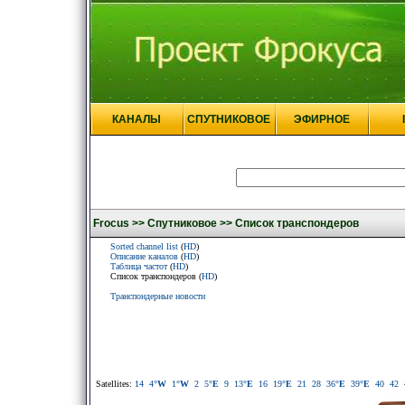
КАНАЛЫ
СПУТНИКОВОЕ
ЭФИРНОЕ
Frocus >>
Спутниковое >>
Список транспондеров
Sorted channel list
(
HD
)
Описание каналов
(
HD
)
Таблица частот
(
HD
)
Список транспондеров (
HD
)
Транспондерные новости
Satellites:
14
4
°W
1
°W
2
5
°E
9
13
°E
16
19
°E
21
28
36
°E
39
°E
40
42