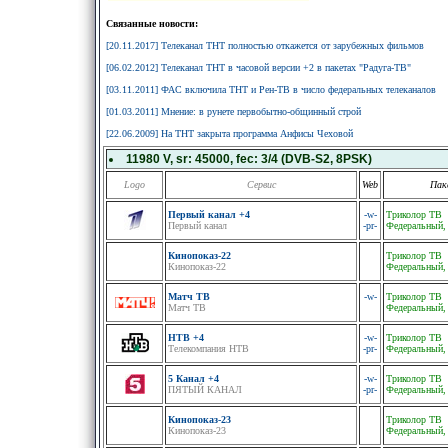
Связанные новости:
[20.11.2017] Телеканал ТНТ полностью откажется от зарубежных фильмов
[06.02.2012] Телеканал ТНТ в часовой версии +2 в пакетах "Радуга-ТВ"
[03.11.2011] ФАС включила ТНТ и Рен-ТВ в число федеральных телеканалов
[01.03.2011] Мнение: в рунете первобытно-общинный строй
[22.06.2009] На ТНТ закрыта программа Анфисы Чеховой
11980 V
, sr:
45000
, fec:
3/4
(DVB-S2, 8PSK)
Logo
Сервис
Web
Пак
Первый канал +4
-w-
Триколор ТВ
Первый канал
-pr-
Федеральный,
Кинопоказ-22
Триколор ТВ
Кинопоказ-22
Федеральный,
Матч ТВ
-w-
Триколор ТВ
Матч ТВ
Федеральный,
НТВ +4
-w-
Триколор ТВ
Телекомпания НТВ
-pr-
Федеральный,
5 Канал +4
-w-
Триколор ТВ
ПЯТЫЙ КАНАЛ
-pr-
Федеральный,
Кинопоказ-23
Триколор ТВ
Кинопоказ-23
Федеральный,