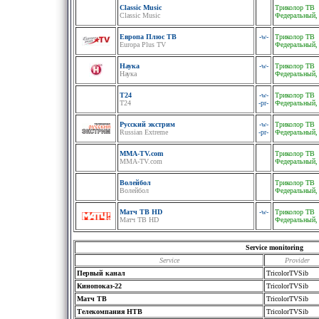
Classic Music
Триколор ТВ
Classic Music
Федеральный,
Европа Плюс ТВ
-w-
Триколор ТВ
Europa Plus TV
Федеральный,
Наука
-w-
Триколор ТВ
Наука
Федеральный,
Т24
-w-
Триколор ТВ
Т24
-pr-
Федеральный,
Русский экстрим
-w-
Триколор ТВ
Russian Extreme
-pr-
Федеральный,
MMA-TV.com
Триколор ТВ
MMA-TV.com
Федеральный,
Волейбол
Триколор ТВ
Волейбол
Федеральный,
Матч ТВ HD
-w-
Триколор ТВ
Матч ТВ HD
Федеральный,
Service monitoring
Service
Provider
Первый канал
TricolorTVSib
Кинопоказ-22
TricolorTVSib
Матч ТВ
TricolorTVSib
Телекомпания НТВ
TricolorTVSib