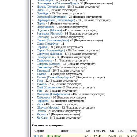
Новочеркасск (Ростов-на-Дону)
- 35 (Вещание отсутствует)
Нягань (Октябрьское)
- 25 (Вещание отсутствует)
Омск
- 7 (Вещание отсутствует)
Оренбург
- 39 (Вещание отсутствует)
Островной (Мурманск)
- 26 (Вещание отсутствует)
Первоуральск (Екатеринбург)
- 33 (Вещание отсутствует)
Пермь
- 8 (Вещание отсутствует)
Петрозаводск
- 7 (Вещание отсутствует)
Подольск (Москва)
- 41 (Вещание отсутствует)
Ровеньки (Луганск)
- 64 (Вещание отсутствует)
Салехард
- 52 (Вещание отсутствует)
Сальск (Ростов-на-Дону)
- 8 (Вещание отсутствует)
Санкт-Петербург
- 11
Саратов
- 39 (Вещание отсутствует)
Серов (Екатеринбург)
- 38 (Вещание отсутствует)
Серпухов (Москва)
- 41 (Вещание отсутствует)
Симферополь
- 30 (Вещание отсутствует)
Ставрополь
- 51 (Вещание отсутствует)
Сызрань (Самара)
- 53 (Вещание отсутствует)
Сыктывкар
- 28 (Вещание отсутствует)
Тазовский
- 26 (Вещание отсутствует)
Тамбов
- 34 (Вещание отсутствует)
Тихвин (Санкт-Петербург)
- 7 (Вещание отсутствует)
Тула
- 22 (Вещание отсутствует)
Тюмень
- 23 (Вещание отсутствует)
Урай (Кондинское)
- 2 (Вещание отсутствует)
Уфа
- 26 (Вещание отсутствует)
Феодосия (Симферополь)
- 48 (Вещание отсутствует)
Хабаровск
- 10 (Вещание отсутствует)
Черкесск
- 50 (Вещание отсутствует)
Чита
- 40 (Вещание отсутствует)
Шатура (Москва)
- 32 (Вещание отсутствует)
Элиста
- 28 (Вещание отсутствует)
Якутск
- 9 (Вещание отсутствует)
Яр-Сале
- 8 (Вещание отсутствует)
Спутниковое вещание:
Сервис
Пакет
Sat
Freq / Pol
SR
FEC
Стан
ТНТ 0ч
НТВ Плюс
36°E
12341 L
27500
3/4
DVB-S (