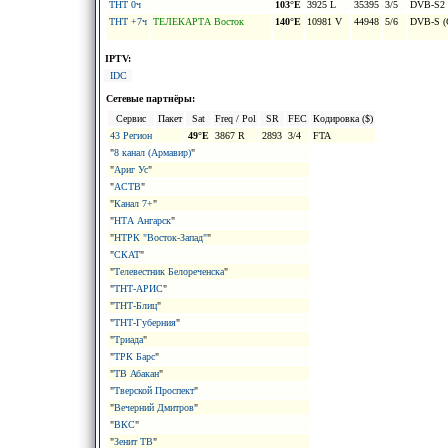
ТНТ 0ч
103°E
3925 L
35395
3/5
DVB-S2 
ТНТ +7ч
ТЕЛЕКАРТА Восток
140°E
10981 V
44948
5/6
DVB-S (
IPTV:
IDC
Сетевые партнёры:
Сервис
Пакет
Sat
Freq / Pol
SR
FEC
Кодировка ($)
43 Регион
49°E
3867 R
2893
3/4
FTA
"
8 канал (Армавир)
"
"
Ариг Ус
"
"
АСТВ
"
"
Канал 7+
"
"
НТА Ангарск
"
"
НТРК "Восток-Запад"
"
"
СКАТ
"
"
Телевестник Белореченска
"
"
ТНТ-АРИС
"
"
ТНТ-Блиц
"
"
ТНТ-Губерния
"
"
Триада
"
"
ТРК Барс
"
"
ТВ Абакан
"
"
Тверской Проспект
"
"
Вечерний Дмитров
"
"
ВКС
"
"
Зенит ТВ
"