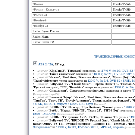
*
Россия
TricolorTVSib
*
Россия - Культура
TricolorTVSib
*
Россия-24
TricolorTVSib
*
Rossiya 1
TricolorTVSib
*
Rossiya 24
TricolorTVSib
Radio: Радио России
Radio: Маяк
Radio: Вести FM
ТРАНСПОНДЕРНЫЕ НОВОС
ABS 2 / 2A
, 75° в.д.
'KinoJam 3', 'Тарарам!'
появились на
11740 V, fec 2/3, DVB-S2 / 
[21.07.26]
'Тайна галактики'
появился на
11860 V, fec 2/3, DVB-S2 / 8PSK, 
[21.07.26]
'Чижик', 'Food time', 'Капитан Фантастика', 'Мульт (0ч)', 
[20.06.26]
'Travel+Adventure'
теперь кодируются на
12040 V, fec 3/4, DVB-S2 / 8PSK, 
'Bollywood TV', 'Classic Music', 'Европа Плюс ТВ', 'Fashion
[20.06.26]
'Русский экстрим', 'Т24', 'Волейбол'
теперь кодируются на
11980 V, fec 3/
'Смешарики', 'Советские мультфильмы'
появились в пакете "
Т
[09.06.26]
[
forum.frosat.net
, юрий56
]
'Большой Эфир', 'Чижик', 'Food time', 'Капитан Фантастика'
[04.06.26]
'ТипТоп', 'Тонус ТВ', 'Travel+Adventure', 'Улицы разбитых фонарей', '
/ 8PSK, MPEG-4, открыто / Exset / DRE Crypt
[
frocus.net
]
'BRIDGE TV Шлягер', 'Про Любовь', 'Scream'
ушли с
12040 V
[04.06.26]
'Бобёр', 'Наука', 'РБК-ТВ', 'Техно 24', 'ТНТ4 (0ч)'
появились в
[03.06.26]
Exset / DRE Crypt
[
forum.frosat.net
, юрий56
]
'BRIDGE TV Русский Хит', 'РУ-ТВ', 'Шансон ТВ'
ушли с
119
[03.06.26]
'Bollywood TV', 'BRIDGE TV Русский Хит', 'Classic Music', 
[31.05.26]
канал Oмск', 'РУ-ТВ', 'Русский экстрим', 'Шансон ТВ', 'ТелеМаг', 'Воле
Федеральный
" на
11980 V, fec 3/4, DVB-S2 / 8PSK, MPEG-4, открыто
[
frocus.net