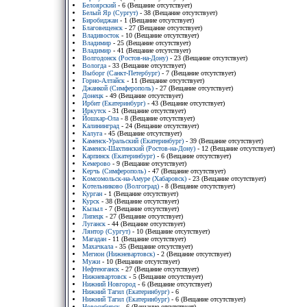
Белоярский
- 6 (Вещание отсутствует)
Белый Яр (Сургут)
- 38 (Вещание отсутствует)
Биробиджан
- 1 (Вещание отсутствует)
Благовещенск
- 27 (Вещание отсутствует)
Владивосток
- 10 (Вещание отсутствует)
Владимир
- 25 (Вещание отсутствует)
Владимир
- 41 (Вещание отсутствует)
Волгодонск (Ростов-на-Дону)
- 23 (Вещание отсутствует)
Вологда
- 33 (Вещание отсутствует)
Выборг (Санкт-Петербург)
- 7 (Вещание отсутствует)
Горно-Алтайск
- 11 (Вещание отсутствует)
Джанкой (Симферополь)
- 27 (Вещание отсутствует)
Донецк
- 49 (Вещание отсутствует)
Ирбит (Екатеринбург)
- 43 (Вещание отсутствует)
Иркутск
- 31 (Вещание отсутствует)
Йошкар-Ола
- 8 (Вещание отсутствует)
Калининград
- 24 (Вещание отсутствует)
Калуга
- 45 (Вещание отсутствует)
Каменск-Уральский (Екатеринбург)
- 39 (Вещание отсутствует)
Каменск-Шахтинский (Ростов-на-Дону)
- 12 (Вещание отсутствует)
Карпинск (Екатеринбург)
- 6 (Вещание отсутствует)
Кемерово
- 9 (Вещание отсутствует)
Керчь (Симферополь)
- 47 (Вещание отсутствует)
Комсомольск-на-Амуре (Хабаровск)
- 23 (Вещание отсутствует)
Котельниково (Волгоград)
- 8 (Вещание отсутствует)
Курган
- 1 (Вещание отсутствует)
Курск
- 38 (Вещание отсутствует)
Кызыл
- 7 (Вещание отсутствует)
Липецк
- 27 (Вещание отсутствует)
Луганск
- 44 (Вещание отсутствует)
Лянтор (Сургут)
- 10 (Вещание отсутствует)
Магадан
- 11 (Вещание отсутствует)
Махачкала
- 35 (Вещание отсутствует)
Мегион (Нижневартовск)
- 2 (Вещание отсутствует)
Мужи
- 10 (Вещание отсутствует)
Нефтеюганск
- 27 (Вещание отсутствует)
Нижневартовск
- 5 (Вещание отсутствует)
Нижний Новгород
- 6 (Вещание отсутствует)
Нижний Тагил (Екатеринбург)
- 6
Нижний Тагил (Екатеринбург)
- 6 (Вещание отсутствует)
Новосибирск
- 6 (Вещание отсутствует)