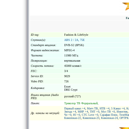
Fa
ID tag:
Fashion & LifeStyle
Спутник(и):
ABS 2 / 2A, 75E
Стандарт вещания:
DVB-S2 (8PSK)
Формат видеосжатия:
MPEG-4
Частота:
11980 МГц
Поляризация:
вертикальная
Скорость потока:
45000 ксимв/с
FEC:
3/4
Service ID:
9029
Video PID:
726
Exset
Кодировка
:
DRE Crypt
Языки вещания (Audio
русский (727)
PID)
:
Пакет:
Триколор ТВ Федеральный,
Первый канал +4
,
Матч ТВ
,
НТВ +4
,
5 Канал +4
,
К
Звезда +4
,
МИР +4
,
ТНТ +0
,
Муз ТВ +0
,
Известия
Др. каналы на несущей:
Че +0
,
Ю +0
,
СТС Love +0
,
Сарафан Плюс
,
ТелеМа
Кинопоказ-22
,
Кинопоказ-23
,
Кинопоказ-24
,
ОРТРК 