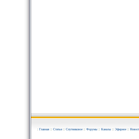
:
Главная
::
Статьи
::
Спутниковое
::
Форумы
::
Каналы
::
Эфирное
::
Новос