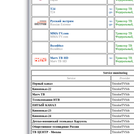
Т24
-w-
Триколор ТВ
Т24
-pr-
Федеральный,
Русский экстрим
-w-
Триколор ТВ
Russian Extreme
-pr-
Федеральный,
MMA-TV.com
Триколор ТВ
MMA-TV.com
Федеральный,
Волейбол
Триколор ТВ
Волейбол
Федеральный,
Матч ТВ HD
-w-
Триколор ТВ
Матч ТВ HD
Федеральный,
Service monitoring
Service
Provider
Первый канал
TricolorTVSib
Кинопоказ-22
TricolorTVSib
Матч ТВ
TricolorTVSib
Телекомпания НТВ
TricolorTVSib
ПЯТЫЙ КАНАЛ
TricolorTVSib
Кинопоказ-23
TricolorTVSib
Кинопоказ-24
TricolorTVSib
Детско-юношеский телеканал Карусель
TricolorTVSib
Общественное телевидение России
TricolorTVSib
ТВ ЦЕНТР - Москва
TricolorTVSib