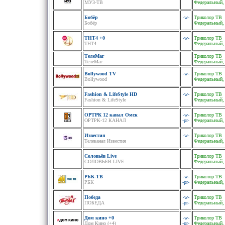
МУЗ-ТВ
Федеральный,
Бобёр
-w-
Триколор ТВ
Бобёр
Федеральный,
ТНТ4 +0
-w-
Триколор ТВ
ТНТ4
Федеральный,
ТелеМаг
Триколор ТВ
ТелеМаг
Федеральный,
Bollywood TV
-w-
Триколор ТВ
Bollywood
Федеральный,
Fashion & LifeStyle HD
-w-
Триколор ТВ
Fashion & LifeStyle
Федеральный,
ОРТРК 12 канал Oмск
-w-
Триколор ТВ
ОРТРК-12 КАНАЛ
-pr-
Федеральный,
Известия
-w-
Триколор ТВ
Телеканал Известия
Федеральный,
Соловьёв Live
Триколор ТВ
СОЛОВЬЁВ LIVE
Федеральный,
РБК-ТВ
-w-
Триколор ТВ
РБК
-pr-
Федеральный,
Победа
-w-
Триколор ТВ
ПОБЕДА
-pr-
Федеральный,
Дом кино +0
-w-
Триколор ТВ
Дом Кино (+4)
-pr-
Федеральный,