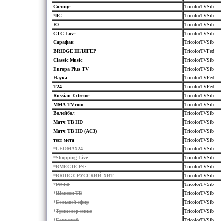
Солнце
TricolorTVSib
ЧЕ!
TricolorTVSib
Ю
TricolorTVSib
СТС Love
TricolorTVSib
Сарафан
TricolorTVSib
BRIDGE ШЛЯГЕР
TricolorTVFed
Classic Music
TricolorTVSib
Europa Plus TV
TricolorTVSib
Наука
TricolorTVFed
Т24
TricolorTVFed
Russian Extreme
TricolorTVSib
MMA-TV.com
TricolorTVSib
Волейбол
TricolorTVSib
Матч ТВ HD
TricolorTVSib
Матч ТВ HD (AC3)
TricolorTVSib
тест мета
TricolorTVSib
*
LEOMAX24
TricolorTVSib
*
Shopping Live
TricolorTVSib
*
ВМЕСТЕ-РФ
TricolorTVSib
*
BRIDGE РУССКИЙ ХИТ
TricolorTVSib
*
РУ.ТВ
TricolorTVSib
*
Шансон ТВ
TricolorTVSib
*
Большой эфир
TricolorTVSib
*
Триколор микс
TricolorTVSib
*
Бонусный
TricolorTVSib