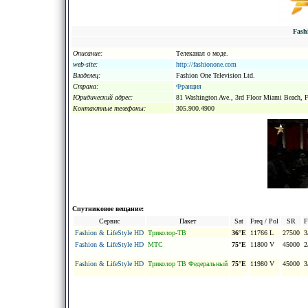
Fash
Описание:
Телеканал о моде.
web-site:
http://fashionone.com
Владелец:
Fashion One Television Ltd.
Страна:
Франция
Юридический адрес:
81 Washington Ave., 3rd Floor Miami Beach, 
Kонтактные телефоны:
305.900.4900
Спутниковое вещание:
Сервис
Пакет
Sat
Freq / Pol
SR
Fashion & LifeStyle HD
Триколор-ТВ
36°E
11766 L
27500
3
Fashion & LifeStyle HD
МТС
75°E
11800 V
45000
2
Fashion & LifeStyle HD
Триколор ТВ Федеральный
75°E
11980 V
45000
3