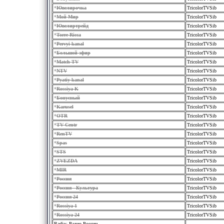
*
Ювелирочка
TricolorTVSib
*
Мой Мир
TricolorTVSib
*
Ювелиртрейд
TricolorTVSib
*
Torre Ricca
TricolorTVSib
*
Pervyi kanal
TricolorTVSib
*
Большой эфир
TricolorTVSib
*
Match TV
TricolorTVSib
*
NTV
TricolorTVSib
*
Pyatiy kanal
TricolorTVSib
*
Rossiya K
TricolorTVSib
*
Бонусный
TricolorTVSib
*
Karusel
TricolorTVSib
*
OTR
TricolorTVSib
*
TV Centr
TricolorTVSib
*
RenTV
TricolorTVSib
*
Spas
TricolorTVSib
*
STS
TricolorTVSib
*
ZVEZDA
TricolorTVSib
*
MIR
TricolorTVSib
*
Россия
TricolorTVSib
*
Россия - Культура
TricolorTVSib
*
Россия-24
TricolorTVSib
*
Rossiya 1
TricolorTVSib
*
Rossiya 24
TricolorTVSib
Radio: Радио России